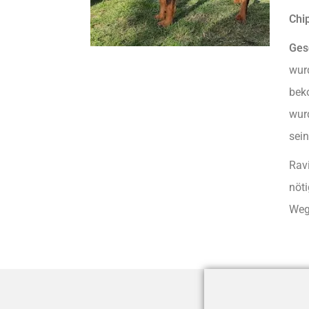
Chip
Ges
wurd
bek
wurd
sein
Rav
nöti
Wegb