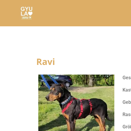
Ravi
Ges
Kast
Geb
Ras
Grö